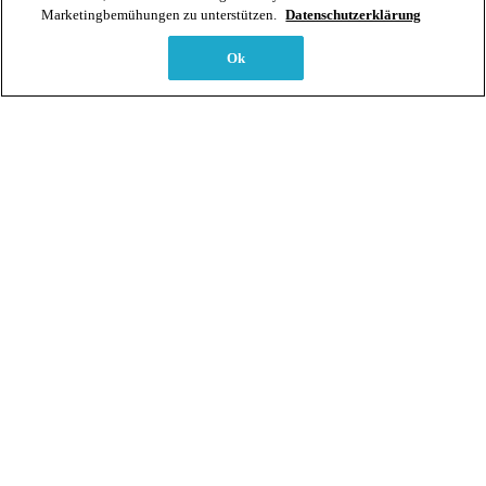
Marketingbemühungen zu unterstützen.
Datenschutzerklärung
Aarestrasse 30
3600 Thun
Ok
Tel. +41 33 225 44 22
mail@bodyfeet.ch
+41 33 225 44 22
mail@bodyfeet.ch
AGB
|
Impressum
|
Datenschutz
|
Cookie-Einstellungen