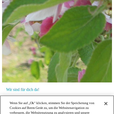
Wir sind für dich da!
Hauptsitz Thun
Wenn Sie auf „Ok“ klicken, stimmen Sie der Speicherung von
Cookies auf Ihrem Gerät zu, um die Websitenavigation zu
Bodyfeet AG
verbessern, die Websitenutzung zu analysieren und unsere