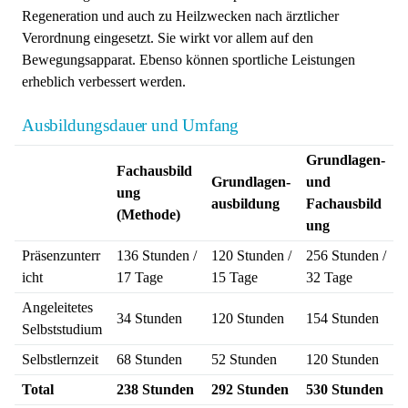
Regeneration und auch zu Heilzwecken nach ärztlicher
Verordnung eingesetzt. Sie wirkt vor allem auf den
Bewegungsapparat. Ebenso können sportliche Leistungen
erheblich verbessert werden.
Ausbildungsdauer und Umfang
Grundlagen-
Fachausbild
Grundlagen-
und
ung
ausbildung
Fachausbild
(Methode)
ung
Präsenzunterr
136 Stunden /
120 Stunden /
256 Stunden /
icht
17 Tage
15 Tage
32 Tage
Angeleitetes
34 Stunden
120 Stunden
154 Stunden
Selbststudium
Selbstlernzeit
68 Stunden
52 Stunden
120 Stunden
Total
238 Stunden
292 Stunden
530 Stunden