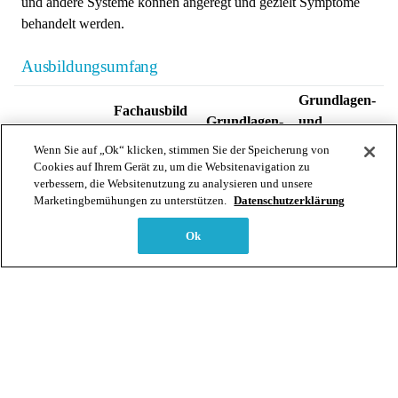
und andere Systeme können angeregt und gezielt Symptome
behandelt werden.
Ausbildungsumfang
Grundlagen-
Fachausbild
Grundlagen-
und
ung
ausbildung
Fachausbild
Wenn Sie auf „Ok“ klicken, stimmen Sie der Speicherung von
(Methode)
ung
Cookies auf Ihrem Gerät zu, um die Websitenavigation zu
verbessern, die Websitenutzung zu analysieren und unsere
Präsenzunterr
88 Stunden /
120 Stunden /
208 Stunden /
Marketingbemühungen zu unterstützen.
Datenschutzerklärung
icht
11 Tage
15 Tage
26 Tage
Ok
Angeleitetes
22 Stunden
120 Stunden
142 Stunden
Selbststudium
Selbstlernzeit
58 Stunden
52 Stunden
110 Stunden
Total
168 Stunden
292 Stunden
460 Stunden
Inhalte, Daten und Kosten