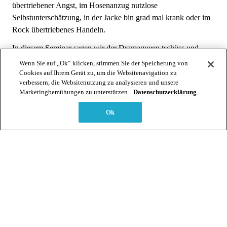
übertriebener Angst, im Hosenanzug nutzlose
Selbstunterschätzung, in der Jacke bin grad mal krank oder im
Rock übertriebenes Handeln.
In diesem Seminar sagen wir der Dramaqueen tschüss und
lassen die Königin in uns erwachen, damit sie das Zepter in
Wenn Sie auf „Ok“ klicken, stimmen Sie der Speicherung von
deinem Leben übernehmen kann.
Cookies auf Ihrem Gerät zu, um die Websitenavigation zu
verbessern, die Websitenutzung zu analysieren und unsere
Anhand Selbstreflexion, Meditation, Visualisierungsreisen und
Marketingbemühungen zu unterstützen.
Datenschutzerklärung
Aufstellungsarbeit heilen wir deine Dramen bis zurück in die
Ok
Vergangenheit und zeigen dir auf, wie du in den wirklich
wichtigen Augenblicken erfolgreich und souverän sein kannst.
So lebst du jeden Tag deine Königin.
Zielgruppen
Interesse für Bewusstsein, Work-Life-Balance, Selbstfürsorge,
Persönlichkeitsentwicklung