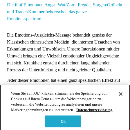
Die fünf Emotionen Angst, Wut/Zorn, Freude, Sorgen/Grübeln
und Trauer/Kummer beherrschen das ganze
Emotionsspektrum.
Die Emotions-Ausgleichs-Massage behandelt gemäss der
Klassischen chinesischen Medizin, die internen Ursachen von
Erkrankungen und Unwohlsein. Unsere Interaktionen mit der
Umwelt bringen eine Vielzahl emotionaler Ungleichgewichte
mit sich. Krankheit entsteht durch einen langanhaltenden
Prozess der Unterdrückung und nicht gelebter Qualitäten.
Jeder dieser Emotionen hat einen ganz spezifischen Effekt auf
ein Organ und den betreffenden Meridian und damit auf den
Wenn Sie auf „Ok“ klicken, stimmen Sie der Speicherung von
Fluss der Energie im Körper.
Cookies auf Ihrem Gerät zu, um die Websitenavigation zu
verbessern, die Websitenutzung zu analysieren und unsere
In diesem Kurs wirst du die Stadien kennenlernen, mit welchen
Marketingbemühungen zu unterstützen.
Datenschutzerklärung
unser Energiesystem sich permanent zu regulieren versucht.
Ok
Zielgruppen