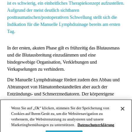
ist es schwierig, ein einheitliches Therapiekonzept aufzustellen.
Aufgrund der meist deutlich sichtbaren
posttraumatischen/postoperativen Schwellung stellt sich die
Indikation für die Manuelle Lymphdrainage bereits am ersten
Tag.
In der ersten, akuten Phase gilt es frühzeitig das Blutausmass
und die Blutausbreitung einzudämmen und eine
bindegewebige Organisation, Verklebungen und
Verkapselungen zu verhindern.
Die Manuelle Lymphdrainage fördert zudem den Abbau und
Abtransport von Hämatombestandteilen aber auch der
Entzündungs- und Schmerzmediatoren. Der körpereigene
Heilungsprozess wird dadurch optimal begünstigt.
Wenn Sie auf „Ok“ klicken, stimmen Sie der Speicherung von
Weniger Schwellung bedingt eine bessere Beweglichkeit und
Cookies auf Ihrem Gerät zu, um die Websitenavigation zu
somit eine vermehrte Sicherheit, aber auch ein Verhindern von
verbessern, die Websitenutzung zu analysieren und unsere
Marketingbemühungen zu unterstützen.
Datenschutzerklärung
Ausweichbewegungen und Fehlbelastungen.