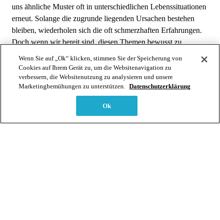
uns ähnliche Muster oft in unterschiedlichen Lebenssituationen
erneut. Solange die zugrunde liegenden Ursachen bestehen
bleiben, wiederholen sich die oft schmerzhaften Erfahrungen.
Doch wenn wir bereit sind, diesen Themen bewusst zu
begegnen, entsteht die Möglichkeit für nachhaltige
Wenn Sie auf „Ok“ klicken, stimmen Sie der Speicherung von
Veränderung.
Cookies auf Ihrem Gerät zu, um die Websitenavigation zu
verbessern, die Websitenutzung zu analysieren und unsere
Jeder Mensch trägt persönliche Kernthemen in sich. Wenn wir
Marketingbemühungen zu unterstützen.
Datenschutzerklärung
ihnen offen begegnen, können wir ihren Sinn erkennen und die
Ok
gehaltenen Emotionen zulassen. So lösen wir ein Thema an
seiner Wurzel und können es integrieren. Danach taucht es
nicht mehr auf und plötzlich gehen uns neue Türen auf: Es
zeigen sich neue Gelegenheiten, welche uns bis dahin verwehrt
blieben. Wir erleben emotionale Entlastung, spüren mehr
Leichtigkeit und entdecken neue Perspektiven.
In diesem Kurs lernst du, Themen und ihre Komponenten zu
identifizieren, Zusammenhänge zu erkennen und Themen
nachhaltig zu transformieren. Du erhältst praxiserprobte
Methoden, mit denen du Ursachen gezielt bearbeiten und