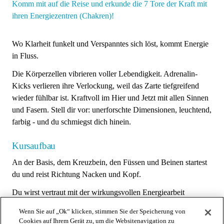
Komm mit auf die Reise und erkunde die 7 Tore der Kraft mit
ihren Energiezentren (Chakren)!
Wo Klarheit funkelt und Verspanntes sich löst, kommt Energie
in Fluss.
Die Körperzellen vibrieren voller Lebendigkeit. Adrenalin-
Kicks verlieren ihre Verlockung, weil das Zarte tiefgreifend
wieder fühlbar ist. Kraftvoll im Hier und Jetzt mit allen Sinnen
und Fasern. Stell dir vor: unerforschte Dimensionen, leuchtend,
farbig - und du schmiegst dich hinein.
Kursaufbau
An der Basis, dem Kreuzbein, den Füssen und Beinen startest
du und reist Richtung Nacken und Kopf.
Du wirst vertraut mit der wirkungsvollen Energiearbeit
entsprechend den 7 Chakren.
Wenn Sie auf „Ok“ klicken, stimmen Sie der Speicherung von
Cookies auf Ihrem Gerät zu, um die Websitenavigation zu
Die Dynamik der 7 Tore der Kraft nimmt dich mit auf