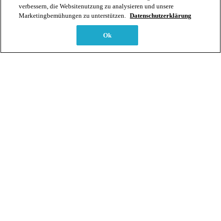
verbessern, die Websitenutzung zu analysieren und unsere
Entdeckungstour zu den Themen:
Marketingbemühungen zu unterstützen.
Datenschutzerklärung
Vitalität - Sicherheit - Überlebensinstinkt - Urvertrauen
Ok
Lebensfreude - Leidenschaft - Schaffenskraft -
Kreativität
Selbstwert - Entscheidungsfähigkeit - gutes Bauchgefühl
Liebe - Empathie - Herzenswärme
Kommunikation - Selbstausdruck - Wahrheit
Einsicht - Intuition - innere Führung
Spiritualität - Inspiration - Weisheit
Du erlernst Techniken zur Aktivierung und Harmonisierung
der Chakren, welche die körperliche und auch emotionale
Gesundheit nachhaltig unterstützen.
Vertiefte Arbeit im Wirbelsäulenbereich, dem Hauptkanal, lässt
die Verbindung mit Erde (Körper/Materie) und Himmel
(Geist/Feinstofflichem) pulsieren.