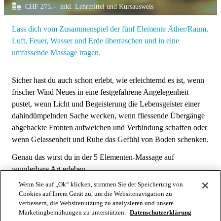
CHF 275.– inkl. Lehrmittel und Kursausweis
Lass dich vom Zusammenspiel der fünf Elemente Äther/Raum,
Luft, Feuer, Wasser und Erde überraschen und in eine
umfassende Massage tragen.
Sicher hast du auch schon erlebt, wie erleichternd es ist, wenn
frischer Wind Neues in eine festgefahrene Angelegenheit
pustet, wenn Licht und Begeisterung die Lebensgeister einer
dahindümpelnden Sache wecken, wenn fliessende Übergänge
abgehackte Fronten aufweichen und Verbindung schaffen oder
wenn Gelassenheit und Ruhe das Gefühl von Boden schenken.
Genau das wirst du in der 5 Elementen-Massage auf
wunderbare Art erleben.
Wenn Sie auf „Ok“ klicken, stimmen Sie der Speicherung von
Auf der Spur deiner inneren Natur entdeckst du, ob die Kraft
Cookies auf Ihrem Gerät zu, um die Websitenavigation zu
deines Feuers ausgewogen ist oder ob es Flächenbrände
verbessern, die Websitenutzung zu analysieren und unsere
produziert. Ob du vertrauensvoll in die Tiefe deines Meeres
Marketingbemühungen zu unterstützen.
Datenschutzerklärung